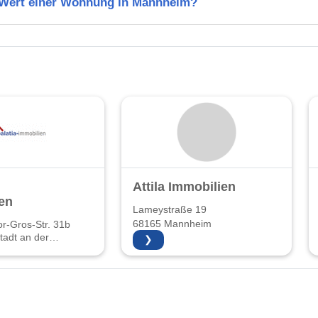
n Wert einer Wohnung in Mannheim?
Attila Immobilien
en
Lameystraße 19
68165 Mannheim
r-Gros-Str. 31b
adt an der
❯