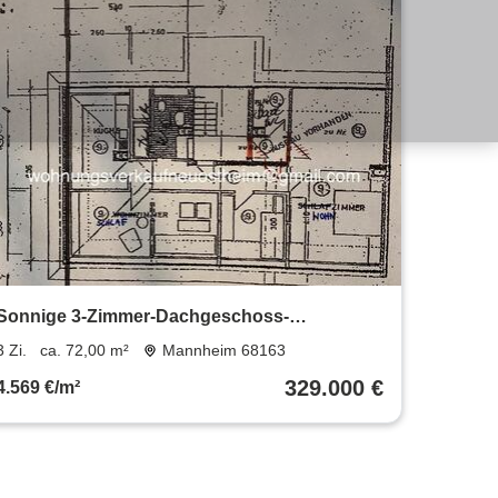
Sonnige 3-Zimmer-Dachgeschoss-
Eigentumswohnung in Neuostheim
3 Zi.
ca. 72,00 m²
Mannheim 68163
329.000 €
4.569 €/m²