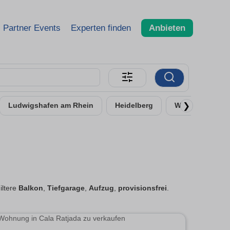
Partner Events
Experten finden
Anbieten
❯
Ludwigshafen am Rhein
Heidelberg
Worms
Ne
Filtere
Balkon
,
Tiefgarage
,
Aufzug
,
provisionsfrei
.