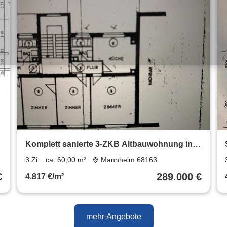
Komplett sanierte 3-ZKB Altbauwohnung in
Neuostheim
3 Zi.
ca. 60,00 m²
Mannheim 68163
€
289.000 €
4.817 €/m²
mehr Angebote