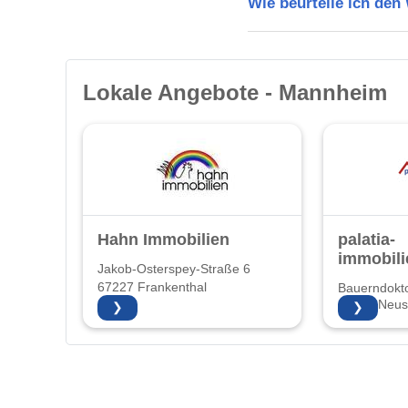
Wie beurteile ich de
Lokale Angebote - Mannheim
Hahn Immobilien
palatia-
immobili
Jakob-Osterspey-Straße 6
67227 Frankenthal
Bauerndokto
67435 Neust
❯
❯
Weinstraße