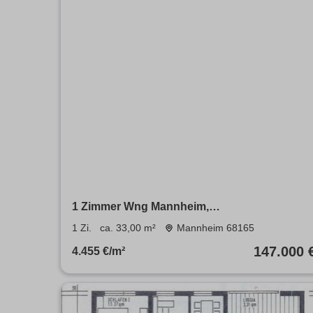
1 Zimmer Wng Mannheim,
SchwetzingerstadtOststadt
1 Zi.
ca. 33,00 m²
Mannheim 68165
147.000 
4.455 €/m²