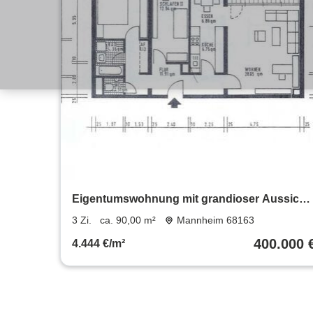
Eigentumswohnung mit grandioser Aussicht
in Mannheims bester Lage
3 Zi.
ca. 90,00 m²
Mannheim 68163
400.000 
4.444 €/m²