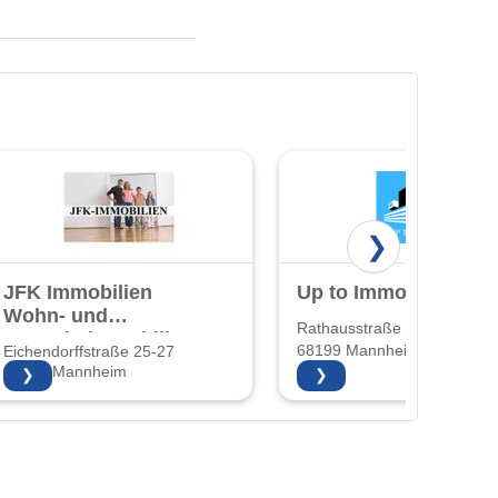
❯
JFK Immobilien
Up to Immobilien
Wohn- und
Rathausstraße 22
Gewerbeimmobilien
68199 Mannheim
Eichendorffstraße 25-27
und
68167 Mannheim
❯
❯
Hausverwaltung